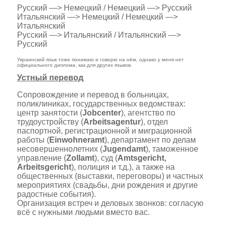
Русский —
>
Немецкий / Немецкий —
>
Русский
Итальянский —
>
Немецкий / Немецкий —
>
Итальянский
Русский —
>
Итальянский / Итальянский
—
>
Русский
Украинский язык тоже понимаю и говорю на нём, однако у меня нет
официального диплома, как для других языков.
Устный перевод
Сопровождение и перевод в больницах,
поликлиниках, государственных ведомствах:
центр занятости (
Jobcenter
)
,
а
гентство по
трудоустройству
(
Arbeitsagentur
)
, отдел
паспортной, регистрационной и миграционной
работы
(
Einwohneramt
), департамент по делам
несовершеннолетних (
Jugendamt
), таможенное
управление (
Zollamt
), суд (
Amtsgericht,
Arbeitsgericht
), полиция и т.д.), а также на
общественных (выставки, переговоры) и частных
мероприятиях (свадьбы, дни рождения и другие
радостные события).
Организация встреч и деловых звонков: согласую
всё с нужными людьми вместо вас.